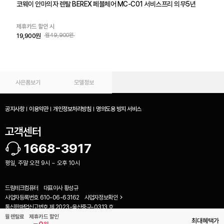
코웨이 안마의자 렌탈 BEREX 페블체어 MC-C01 서비스프리 의무5년
제휴카드 할인 시
19,900원
월49,900원
사은품보기
모델정보
공지사항
이용약관
개인정보처리방침
명의도용 방지 서비스
고객센터
1668-3917
평일, 주말 오전 9시 ~ 오후 10시
드림테크컴퓨터
대표이사
황성규
사업자등록번호
610-06-63162
사업자정보확인
비교하기(
0
)
통신판매업신고번호
제 2023-울산중구-0313 호
(44467) 울산 중구 명륜로 104 1층 (우정동)
월 렌탈료
제휴카드 할인
최대혜택가