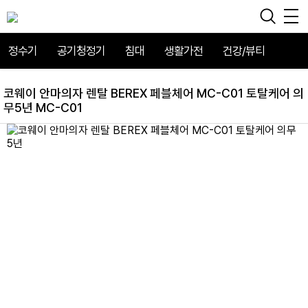
정수기
공기청정기
침대
생활가전
건강/뷰티
코웨이 안마의자 렌탈 BEREX 페블체어 MC-C01 토탈케어 의
무5년 MC-C01