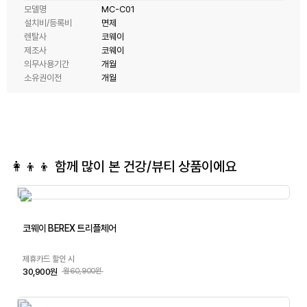
모델명
MC-C01
설치비/등록비
면제
렌탈사
코웨이
제조사
코웨이
의무사용기간
개월
소유권이전
개월
👩‍👦‍👦 함께 많이 본
건강/뷰티
상품이에요
코웨이 BEREX 트리플체어
제휴카드 할인 시
30,900원
월60,900원