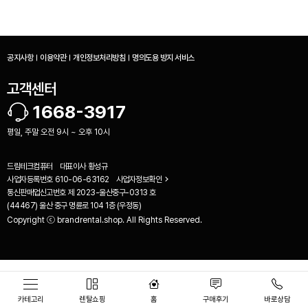
공지사항
이용약관
개인정보처리방침
명의도용 방지 서비스
고객센터
1668-3917
평일, 주말 오전 9시 ~ 오후 10시
드림테크컴퓨터
대표이사
황성규
사업자등록번호
610-06-63162
사업자정보확인
통신판매업신고번호
제 2023-울산중구-0313 호
(44467) 울산 중구 명륜로 104 1층 (우정동)
Copyright ⓒ brandrental.shop. All Rights Reserved.
비교하기(
0
)
카테고리
렌탈쇼핑
홈
구매후기
바로상담