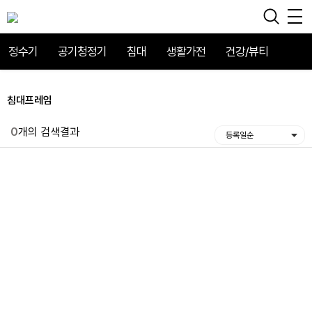
정수기
공기청정기
침대
생활가전
건강/뷰티
침대프레임
0
개의 검색결과
등록일순