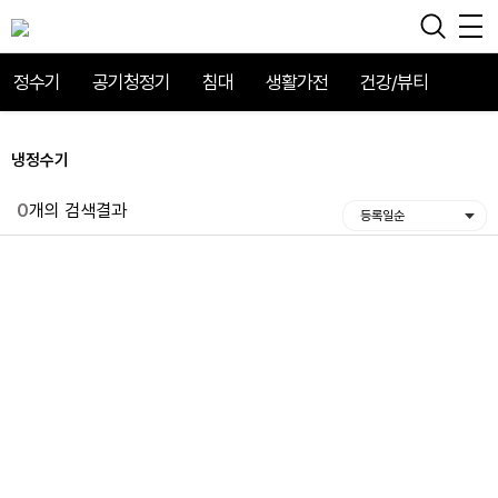
정수기
공기청정기
침대
생활가전
건강/뷰티
냉정수기
0
개의 검색결과
등록일순