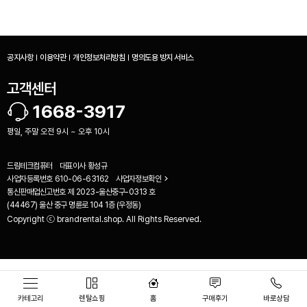
공지사항
이용약관
개인정보처리방침
명의도용 방지 서비스
고객센터
1668-3917
평일, 주말 오전 9시 ~ 오후 10시
드림테크컴퓨터
대표이사
황성규
사업자등록번호
610-06-63162
사업자정보확인
통신판매업신고번호
제 2023-울산중구-0313 호
(44467) 울산 중구 명륜로 104 1층 (우정동)
Copyright ⓒ brandrental.shop. All Rights Reserved.
비교하기(
0
)
카테고리
렌탈쇼핑
홈
구매후기
바로상담