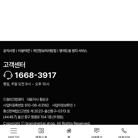
공지사항
이용약관
개인정보처리방침
명의도용 방지 서비스
고객센터
1668-3917
평일, 주말 오전 9시 ~ 오후 10시
드림테크컴퓨터
대표이사
황성규
사업자등록번호
610-06-63162
사업자정보확인
비교하기(
0
)
통신판매업신고번호
제 2023-울산중구-0313 호
(44467) 울산 중구 명륜로 104 1층 (우정동)
Copyright ⓒ brandrental.shop. All Rights Reserved.
카테고리
렌탈쇼핑
홈
구매후기
바로상담