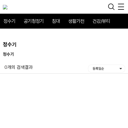
정수기
공기청정기
침대
생활가전
건강/뷰티
정수기
정수기
0
개의 검색결과
등록일순