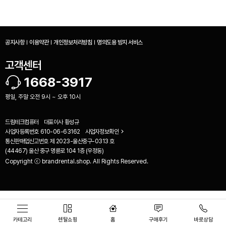
공지사항
이용약관
개인정보처리방침
명의도용 방지 서비스
고객센터
1668-3917
평일, 주말 오전 9시 ~ 오후 10시
드림테크컴퓨터
대표이사
황성규
사업자등록번호
610-06-63162
사업자정보확인
통신판매업신고번호
제 2023-울산중구-0313 호
(44467) 울산 중구 명륜로 104 1층 (우정동)
Copyright ⓒ brandrental.shop. All Rights Reserved.
비교하기(
0
)
카테고리
렌탈쇼핑
홈
구매후기
바로상담