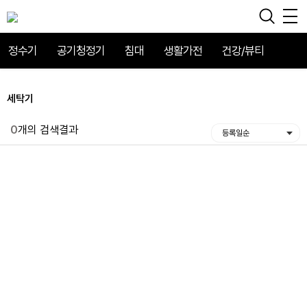
정수기
공기청정기
침대
생활가전
건강/뷰티
세탁기
0
개의 검색결과
등록일순