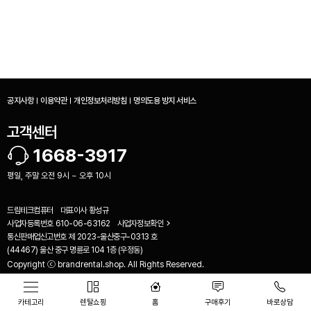
공지사항
이용약관
개인정보처리방침
명의도용 방지 서비스
고객센터
1668-3917
평일, 주말 오전 9시 ~ 오후 10시
드림테크컴퓨터
대표이사
황성규
사업자등록번호
610-06-63162
사업자정보확인
통신판매업신고번호
제 2023-울산중구-0313 호
비교하기(
0
)
(44467) 울산 중구 명륜로 104 1층 (우정동)
Copyright ⓒ brandrental.shop. All Rights Reserved.
카테고리
렌탈쇼핑
홈
구매후기
바로상담