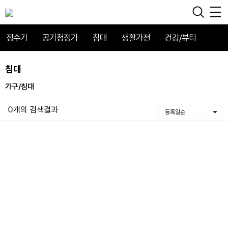
정수기
공기청정기
침대
생활가전
건강/뷰티
침대
가구/침대
0
개의 검색결과
등록일순