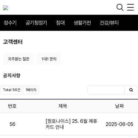
정수기
공기청정기
침대
생활가전
건강/뷰티
고객센터
자주묻는 질문
1대1 문의
공지사항
Total 56건
1페이지
번호
제목
날짜
[청호나이스] 25. 6월 제휴
56
2025-06-05
카드 안내