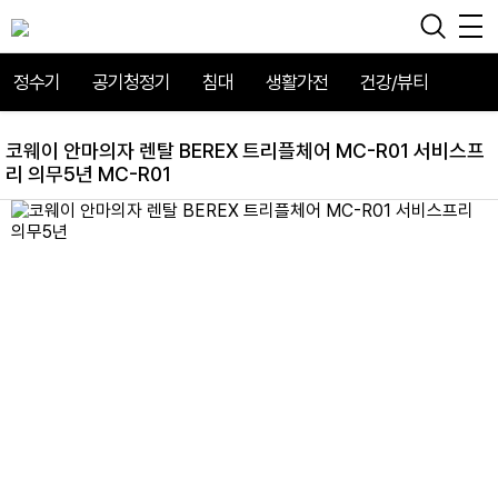
정수기
공기청정기
침대
생활가전
건강/뷰티
코웨이 안마의자 렌탈 BEREX 트리플체어 MC-R01 서비스프
리 의무5년 MC-R01