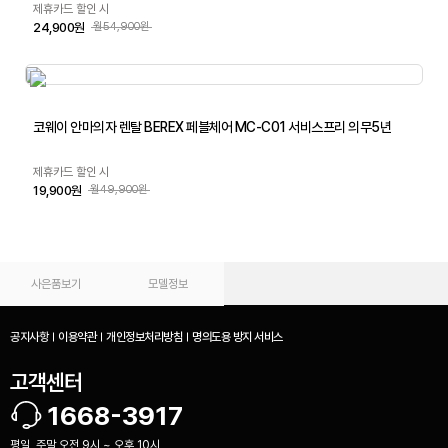
제휴카드 할인 시
24,900원
월54,900원
코웨이 안마의자 렌탈 BEREX 페블체어 MC-C01 서비스프리 의무5년
제휴카드 할인 시
19,900원
월49,900원
사은품보기
모델정보
공지사항
이용약관
개인정보처리방침
명의도용 방지 서비스
고객센터
1668-3917
평일, 주말 오전 9시 ~ 오후 10시