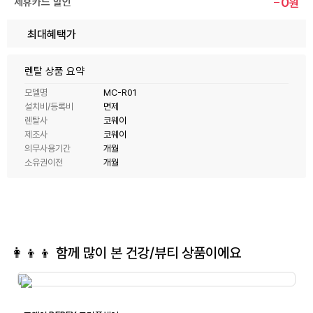
0
제휴카드 할인
원
최대혜택가
렌탈 상품 요약
모델명
MC-R01
설치비/등록비
면제
렌탈사
코웨이
제조사
코웨이
의무사용기간
개월
소유권이전
개월
👩‍👦‍👦 함께 많이 본
건강/뷰티
상품이에요