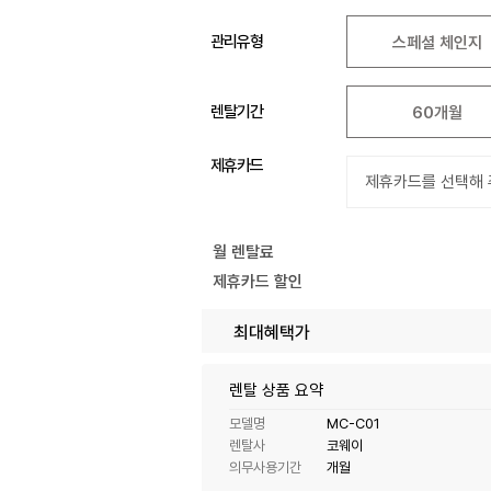
관리유형
스페셜 체인지
렌탈기간
60개월
제휴카드
월 렌탈료
제휴카드 할인
최대혜택가
렌탈 상품 요약
모델명
MC-C01
렌탈사
코웨이
의무사용기간
개월