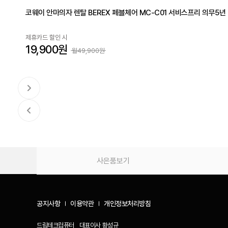
코웨이 안마의자 렌탈 BEREX 페블체어 MC-C01 서비스프리 의무5년
제휴카드 할인 시
19,900원
월49,900원
사은품보기
공지사항
이용약관
개인정보처리방침
드림테크컴퓨터
대표이사
황성규