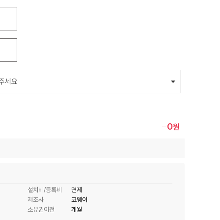
0
원
설치비/등록비
면제
제조사
코웨이
소유권이전
개월